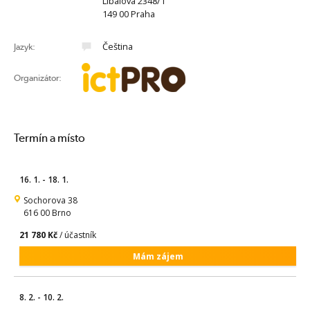
Líbalova 2348/1
149 00 Praha
Čeština
Jazyk:
Organizátor:
Termín a místo
16. 1. - 18. 1.
Sochorova 38
616 00 Brno
21 780 Kč
/ účastník
Mám zájem
8. 2. - 10. 2.