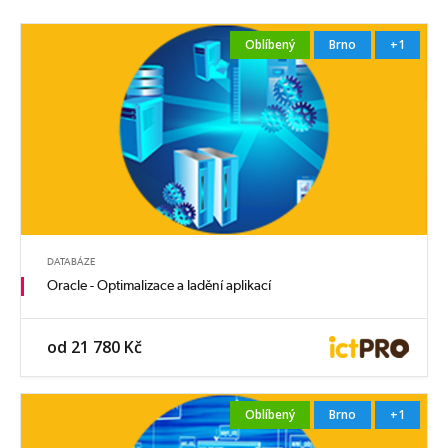
Oblíbený
Brno
+1
DATABÁZE
Oracle - Optimalizace a ladění aplikací
od 21 780 Kč
Oblíbený
Brno
+1