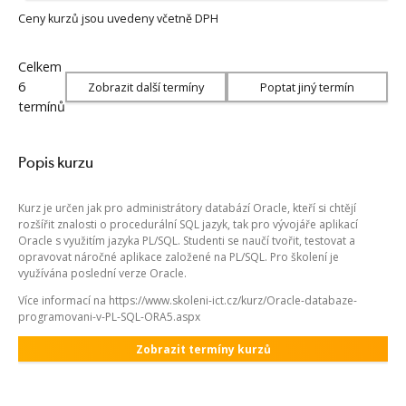
Ceny kurzů jsou uvedeny včetně DPH
Celkem
6
Zobrazit další termíny
Poptat jiný termín
termínů
Popis kurzu
Kurz je určen jak pro administrátory databází Oracle, kteří si chtějí
rozšířit znalosti o procedurální SQL jazyk, tak pro vývojáře aplikací
Oracle s využitím jazyka PL/SQL. Studenti se naučí tvořit, testovat a
opravovat náročné aplikace založené na PL/SQL. Pro školení je
využívána poslední verze Oracle.
Více informací na https://www.skoleni-ict.cz/kurz/Oracle-databaze-
programovani-v-PL-SQL-ORA5.aspx
Zobrazit termíny kurzů