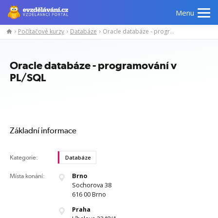
Menu
Počítačové kurzy
Databáze
Oracle databáze - programování v PL/SQL
Manažerské
Odborné
Počítačové
Jazykov
kurzy
znalosti
kurzy
kurzy
Oracle databáze - programování v
PL/SQL
Základní informace
Kategorie:
Databáze
Brno
Místa konání:
Sochorova 38
616 00 Brno
Praha