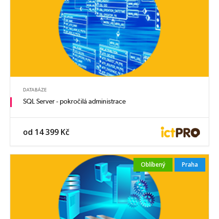
DATABÁZE
SQL Server - pokročilá administrace
od 14 399 Kč
Oblíbený
Praha