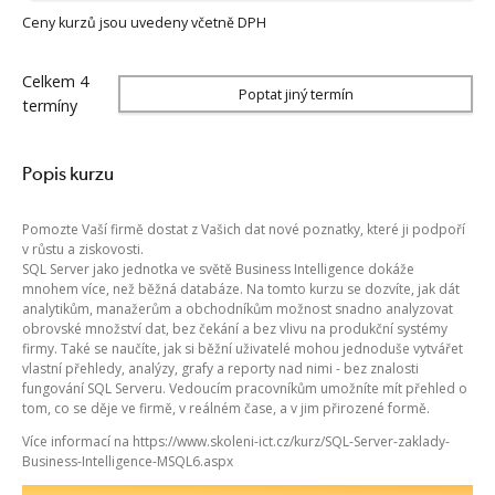
Ceny kurzů jsou uvedeny včetně DPH
Celkem 4
Poptat jiný termín
termíny
Popis kurzu
Pomozte Vaší firmě dostat z Vašich dat nové poznatky, které ji podpoří
v růstu a ziskovosti.
SQL Server jako jednotka ve světě Business Intelligence dokáže
mnohem více, než běžná databáze. Na tomto kurzu se dozvíte, jak dát
analytikům, manažerům a obchodníkům možnost snadno analyzovat
obrovské množství dat, bez čekání a bez vlivu na produkční systémy
firmy. Také se naučíte, jak si běžní uživatelé mohou jednoduše vytvářet
vlastní přehledy, analýzy, grafy a reporty nad nimi - bez znalosti
fungování SQL Serveru. Vedoucím pracovníkům umožníte mít přehled o
tom, co se děje ve firmě, v reálném čase, a v jim přirozené formě.
Více informací na https://www.skoleni-ict.cz/kurz/SQL-Server-zaklady-
Business-Intelligence-MSQL6.aspx