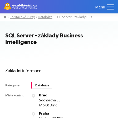
Menu
Počítačové kurzy
Databáze
SQL Server - základy Business Intelligence
Manažerské
Odborné
Počítačové
Jazykov
kurzy
znalosti
kurzy
kurzy
SQL Server - základy Business
Intelligence
Základní informace
Kategorie:
Databáze
Brno
Místa konání:
Sochorova 38
616 00 Brno
Praha