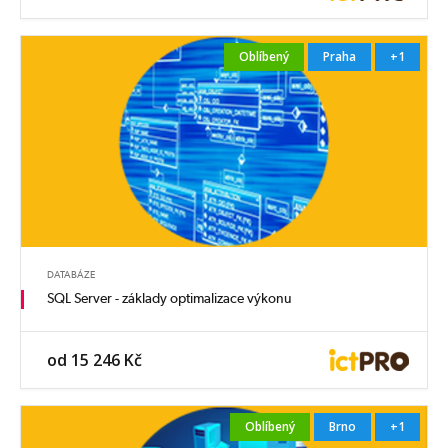
Oblíbený
Praha
+1
DATABÁZE
SQL Server - základy optimalizace výkonu
od 15 246 Kč
Oblíbený
Brno
+1