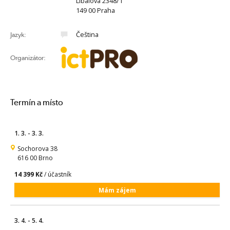
Líbalova 2348/1
149 00 Praha
Čeština
Jazyk:
Organizátor:
Termín a místo
1. 3. - 3. 3.
Sochorova 38
616 00 Brno
14 399 Kč
/ účastník
Mám zájem
3. 4. - 5. 4.