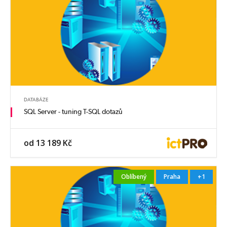
DATABÁZE
SQL Server - tuning T-SQL dotazů
od 13 189 Kč
Oblíbený
Praha
+1