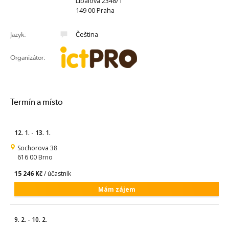
Líbalova 2348/1
149 00 Praha
Čeština
Jazyk:
Organizátor:
Termín a místo
12. 1. - 13. 1.
Sochorova 38
616 00 Brno
15 246 Kč
/ účastník
Mám zájem
9. 2. - 10. 2.