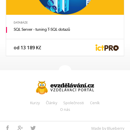
DATABÁZE
SQL Server - tuning T-SQL dotazů
od 13 189 Kč
Kurzy
Články
Společnosti
Ceník
O nás
Facebook
Google+
Twitter
Made by Blueberry