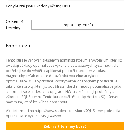
Ceny kurzů jsou uvedeny včetně DPH
Celkem 4
Poptat jiný termín
termíny
Popis kurzu
Tento kurz je věnován zkušeným administrátorům a vývojářům, kteří již
ovládají základy optimalizace výkonu v databázových systémech, ale
potřebují se dozvědět a aplikovat pokročilé techniky v oblasti
diagnostiky, refaktorizace dotazů, škálovatelnosti výkonu a
optimalizace I/O, aby dosáhli vysoký výkon v náročném prostředí. Je
také určen pro ty, kteří již použili standardní metody optimalizace jako
je normalizace, indexace a upgrade HW, ale stále mají problémy s
výkonem SQL Serveru. Tento kurz naučí účastníky dostat z SQL Serveru
maximum, které lze vůbec dosáhnout.
Více informací na https://www.skoleni-ict.cz/kurz/SQL-Server-pokrocila-
optimalizace-vykonu-MSQL4.aspx
Zobrazit termíny kurzů