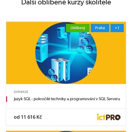
Další oblíbené kurzy školitele
Oblíbený
Praha
+1
DATABÁZE
Jazyk SQL - pokročilé techniky a programování v SQL Serveru
od 11 616 Kč