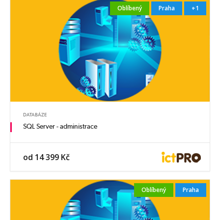
Oblíbený
Praha
+1
DATABÁZE
SQL Server - administrace
od 14 399 Kč
Oblíbený
Praha