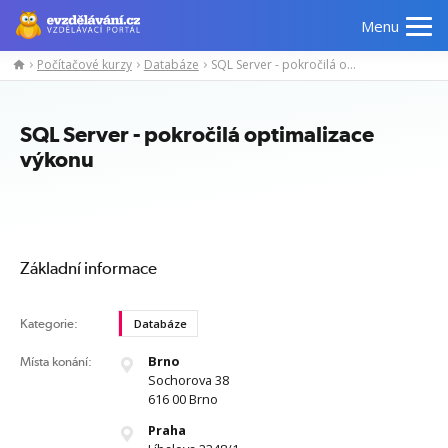
Menu
Počítačové kurzy
Databáze
SQL Server - pokročilá optimalizace výkonu
Manažerské
Odborné
Počítačové
Jazykov
kurzy
znalosti
kurzy
kurzy
SQL Server - pokročilá optimalizace
výkonu
Základní informace
Kategorie:
Databáze
Brno
Místa konání:
Sochorova 38
616 00 Brno
Praha