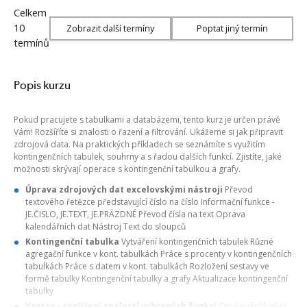
Celkem
10
Zobrazit další termíny
Poptat jiný termín
termínů
Popis kurzu
Pokud pracujete s tabulkami a databázemi, tento kurz je určen právě
Vám! Rozšíříte si znalosti o řazení a filtrování. Ukážeme si jak připravit
zdrojová data. Na praktických příkladech se seznámíte s využitím
kontingenčních tabulek, souhrny a s řadou dalších funkcí. Zjistíte, jaké
možnosti skrývají operace s kontingenční tabulkou a grafy.
Úprava zdrojových dat excelovskými nástroji
Převod
textového řetězce představující číslo na číslo Informační funkce -
JE.ČISLO, JE.TEXT, JE.PRÁZDNÉ Převod čísla na text Oprava
kalendářních dat Nástroj Text do sloupců
Kontingenční tabulka
Vytváření kontingenčních tabulek Různé
agregační funkce v kont. tabulkách Práce s procenty v kontingenčních
tabulkách Práce s datem v kont. tabulkách Rozložení sestavy ve
formě tabulky Kontingenční tabulky a grafy Aktualizace kontingenční
tabulky
Vzorce - rozšíření znalostí vybraných funkcí
Opakování funkcí