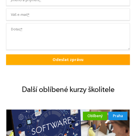
Váš e-mail
*
Dotaz
*
Další oblíbené kurzy školitele
Oblíbený
Praha