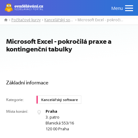
Menu
Počítačové kurzy
Kancelářský software
Microsoft Excel - pokročilá praxe a kontingenční tabulky
Manažerské
Odborné
Počítačové
Jazykov
kurzy
znalosti
kurzy
kurzy
Microsoft Excel - pokročilá praxe a
kontingenční tabulky
Základní informace
Kategorie:
Kancelářský software
Praha
Místa konání:
3. patro
Blanická 553/16
120 00 Praha