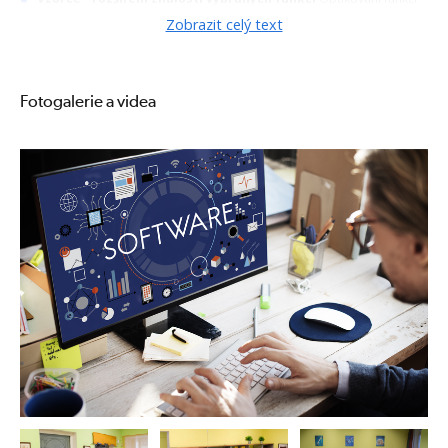
SVYHLEDAT, KDYŽ Vnořené funkce KDYŽ Funkce SVYHLEDAT v
Zobrazit celý text
kombinaci s funkcí KDYŽ Funkce SUBTOTAL Funkce databázové -
DSUMA, DPRŮMĚR, DPOČET, DPOČET2, DMAX, DMIN
Vzorce - propojení listů, sešitů, aplikací
Odkaz na jiný list, do
jiného souboru propojení s aplikací Word, PowerPoint sloučení dat z
Fotogalerie a videa
více tabulek
Vkládání přehledů, seskupení a souhrnů
Nástroj Seskupit
Seskupit v kombinaci s funkcí Subtotal a Suma Automatický přehled
Oddělit, vymazat automatický přehled Vložení, úprava a odstranění
automatických souhrnů (mezisoučtů)
Formátovat data jako Tabulku
Přidání tabulce atributu Tabulka
Přidávání záznamů Využití ve vzorcích
Další možnosti filtrování a řazení
Rozšířený filtr Filtrování dat v
tabulce pomocí průřezů Řazení sloupců
Ověření vstupních dat
Ochrana sešitů
Zamknout list Zamknout sešit Povolit úpravy
oblastí Nastavení hesla sešitu
Zobrazit termíny kurzů