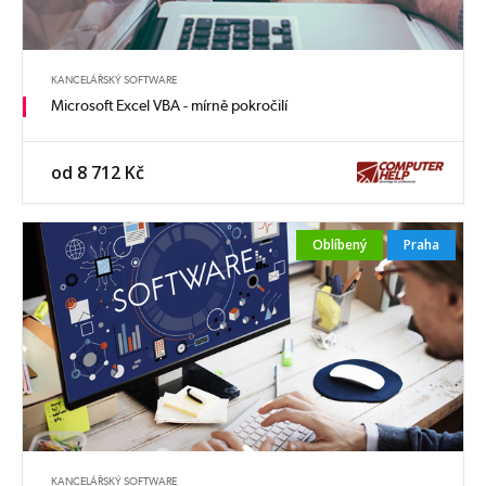
KANCELÁŘSKÝ SOFTWARE
Microsoft Excel VBA - mírně pokročilí
od 8 712 Kč
Oblíbený
Praha
KANCELÁŘSKÝ SOFTWARE