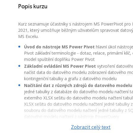
Popis kurzu
Kurz seznamuje účastníky s nástrojem MS PowerPivot pro 
2021, který umožňuje běžným uživatelům spravovat datov
MS Excelu.
Úvod do nástroje MS Power Pivot
hlavní úkol nástro
Pivot základní terminologie - dotaz, relace, primární klíč, c
model spuštění doplňku Power Pivot
Základní ovládání MS Power Pivot
vytvoření datovéh
načíst data do datového modelu zobrazení datového mo
kontingenční tabulky a grafu z datového modelu
Načítání dat z různých zdrojů do datového modelu
jedné tabulky z databáze do datového modelu načtení ta
externího XLSX sešitu do datového modelu načtení tabul
XLSX sešitu do datového modelu načtení jedné tabulky 
souboru do datového modelu načtení jedné tabulky z SQ
datového modelu načtení z nástroje PowerQuery
Vytvoření datového modelu z více souvisejících ta
Zobrazit celý text
více tabulek z Accessu vytváření vazeb mezi tabulkami - 