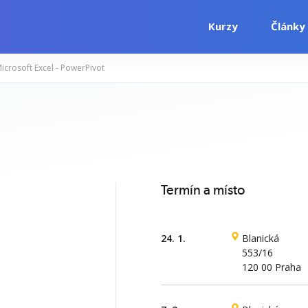
Kurzy
Články
icrosoft Excel - PowerPivot
i
Počítačové kurzy
Jazykové kurzy
Termín a místo
24. 1.
Blanická
553/16
120 00 Praha