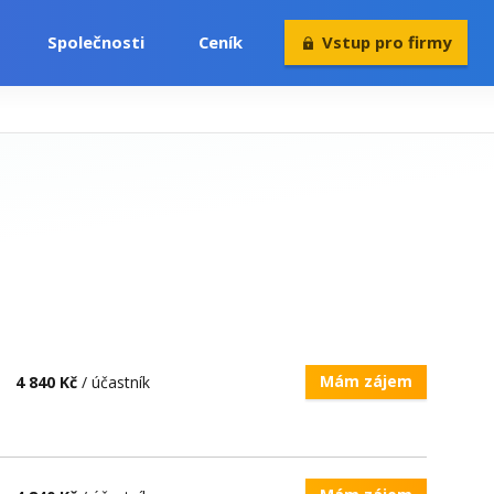
Společnosti
Ceník
Vstup pro firmy
Volný čas
Konference
Rekvalifikace
Mám zájem
4 840 Kč
/ účastník