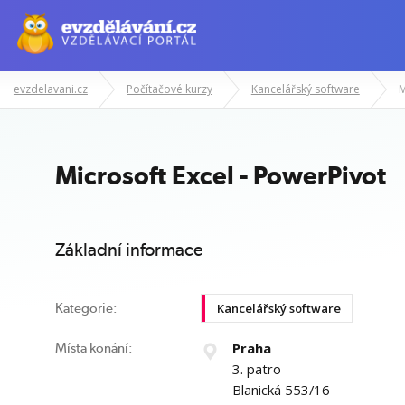
evzdelavani.cz
Počítačové kurzy
Kancelářský software
M
Manažerské kurzy
Odborné znalost
Microsoft Excel - PowerPivot
Základní informace
Kancelářský software
Kategorie:
Praha
Místa konání:
3. patro
Blanická 553/16