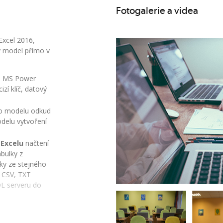
Fotogalerie a videa
Excel 2016,
ý model přímo v
je MS Power
izí klíč, datový
o modelu odkud
delu vytvoření
 Excelu
načtení
bulky z
ky ze stejného
z CSV, TXT
L serveru do
bulek
načtení
vytvoření relace