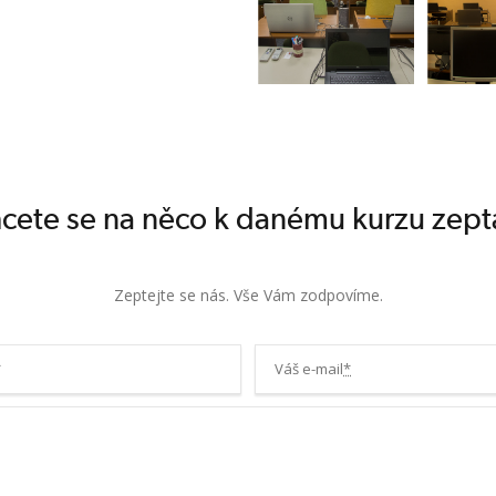
tového modelu z
ového modelu z
řes Power
wer Pivot
upce s výpočty
cete se na něco k danému kurzu zept
é vzorcem
X funkce
funkce
Zeptejte se nás. Vše Vám zodpovíme.
ele v datovém
a souhrny
*
Váš e-mail
*
tí vytvořené
řeni