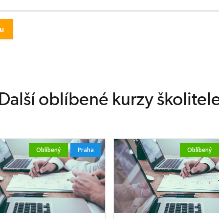
Další oblíbené kurzy školitel
Oblíbený
Praha
Oblíbený