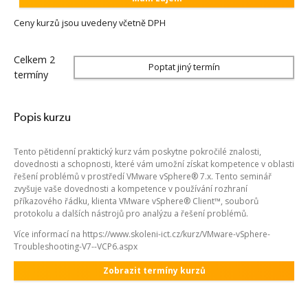
Ceny kurzů jsou uvedeny včetně DPH
Celkem 2
Poptat jiný termín
termíny
Popis kurzu
Tento pětidenní praktický kurz vám poskytne pokročilé znalosti,
dovednosti a schopnosti, které vám umožní získat kompetence v oblasti
řešení problémů v prostředí VMware vSphere® 7.x. Tento seminář
zvyšuje vaše dovednosti a kompetence v používání rozhraní
příkazového řádku, klienta VMware vSphere® Client™, souborů
protokolu a dalších nástrojů pro analýzu a řešení problémů.
Více informací na https://www.skoleni-ict.cz/kurz/VMware-vSphere-
Troubleshooting-V7--VCP6.aspx
Zobrazit termíny kurzů