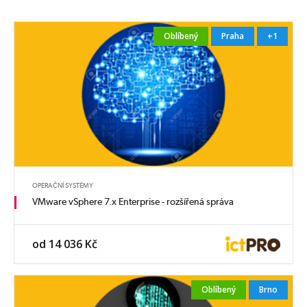
Oblíbený
Praha
+1
OPERAČNÍ SYSTÉMY
VMware vSphere 7.x Enterprise - rozšířená správa
od 14 036 Kč
Oblíbený
Brno