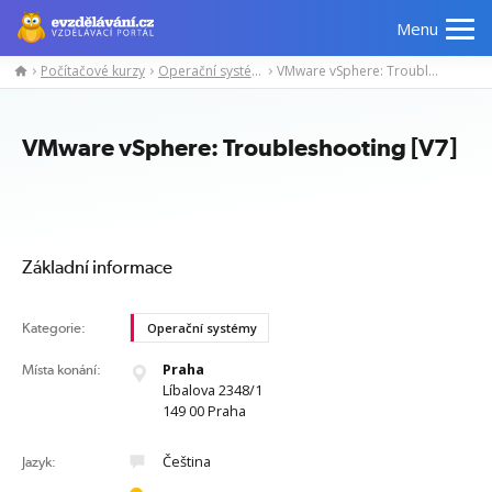
Menu
Počítačové kurzy
Operační systémy
VMware vSphere: Troubleshooting [V7]
Manažerské
Odborné
Počítačové
Jazykov
kurzy
znalosti
kurzy
kurzy
VMware vSphere: Troubleshooting [V7]
Základní informace
Kategorie:
Operační systémy
Praha
Místa konání:
Líbalova 2348/1
149 00 Praha
Čeština
Jazyk: