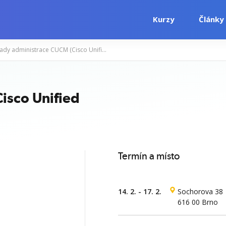
Kurzy
Články
Základy administrace CUCM (Cisco Unified Communication Manager)
i
Počítačové kurzy
Jazykové kurzy
isco Unified
Termín a místo
14. 2. - 17. 2.
Sochorova 38
616 00 Brno