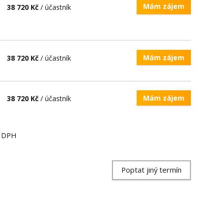
Mám zájem
38 720 Kč
/ účastník
Mám zájem
38 720 Kč
/ účastník
Mám zájem
38 720 Kč
/ účastník
ě DPH
Poptat jiný termín