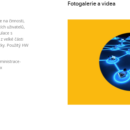
Fotogalerie a videa
e na činnosti,
ích uživatelů,
ulace s
z velké části
tky. Použitý HW
dministrace-
x