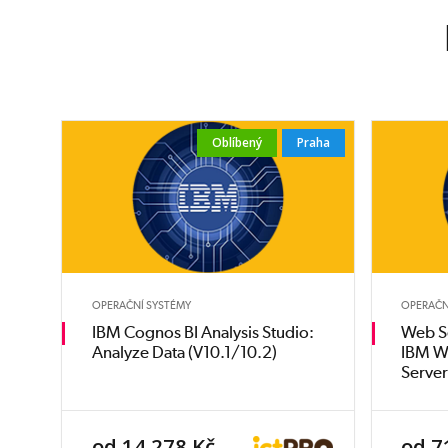
Oblíbený
Praha
OPERAČNÍ SYSTÉMY
OPERAČN
IBM Cognos BI Analysis Studio:
Web S
Analyze Data (V10.1/10.2)
IBM W
Serve
od 14 278 Kč
od 7