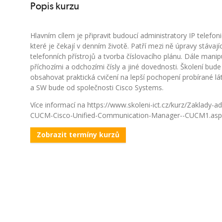
Popis kurzu
Hlavním cílem je připravit budoucí administratory IP telefoni
které je čekají v denním životě. Patří mezi ně úpravy stávajíc
telefonních přístrojů a tvorba číslovacího plánu. Dále manip
příchozími a odchozími čísly a jiné dovednosti. Školení bude 
obsahovat praktická cvičení na lepší pochopení probírané lá
a SW bude od společnosti Cisco Systems.
Více informací na https://www.skoleni-ict.cz/kurz/Zaklady-a
CUCM-Cisco-Unified-Communication-Manager--CUCM1.asp
Zobrazit termíny kurzů