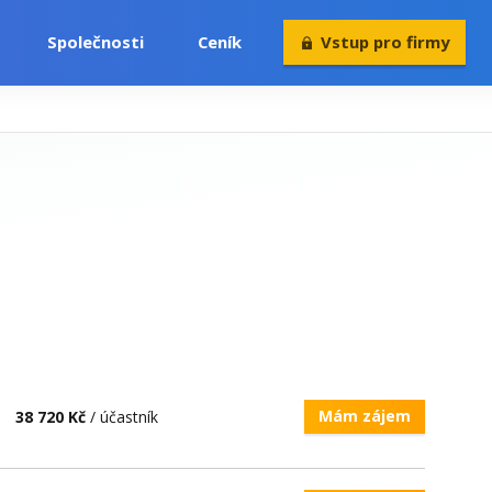
Společnosti
Ceník
Vstup pro firmy
Volný čas
Konference
Rekvalifikace
Mám zájem
38 720 Kč
/ účastník