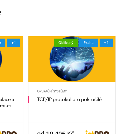
e
o
+1
Oblíbený
Praha
+1
OPERAČNÍ SYSTÉMY
alace a
TCP/IP protokol pro pokročilé
Center
od 10 406 Kč