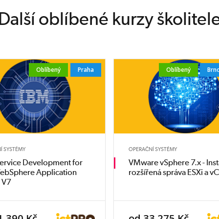
Další oblíbené kurzy školitel
Oblíbený
Praha
Oblíbený
Brn
Í SYSTÉMY
OPERAČNÍ SYSTÉMY
ervice Development for
VMware vSphere 7.x - Inst
ebSphere Application
rozšířená správa ESXi a v
r V7
1 390 Kč
od 33 275 Kč