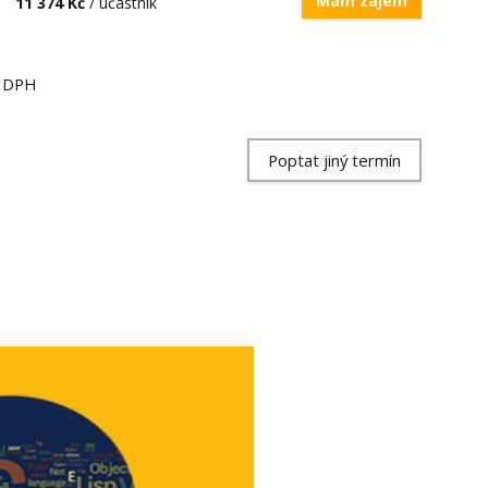
Mám zájem
11 374 Kč
/ účastník
ě DPH
Poptat jiný termín