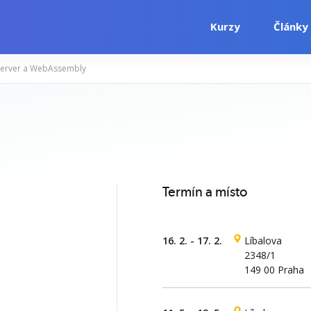
Kurzy
Články
Server a WebAssembly
i
Počítačové kurzy
Jazykové kurzy
Termín a místo
16. 2. - 17. 2.
Líbalova
2348/1
149 00 Praha