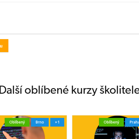
Další oblíbené kurzy školitel
Oblíbený
Brno
+1
Oblíbený
Prah