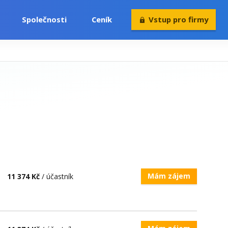
Společnosti
Ceník
Vstup pro firmy
Volný čas
Konference
Rekvalifikace
Mám zájem
11 374 Kč
/ účastník