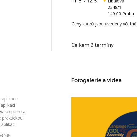
11. 5. - 12. 5.
Líbalova
2348/1
149 00 Praha
Ceny kurzů jsou uvedeny včetn
Celkem 2 termíny
Fotogalerie a videa
 aplikace.
aplikací
avascriptem a
é praktickou
aplikaci.
ver-a-