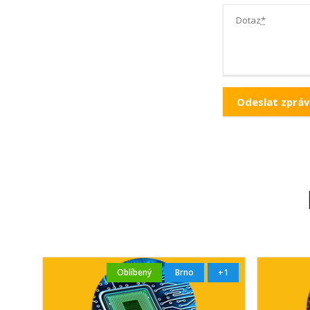
Dotaz
*
Oblíbený
Brno
+1