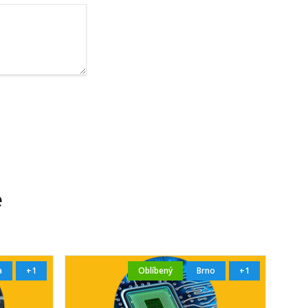
e
a
+1
Oblíbený
Brno
+1