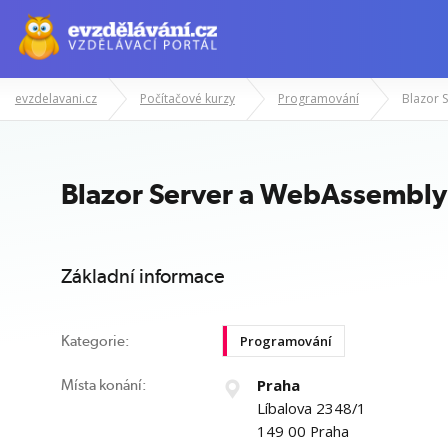
evzdelavani.cz
Počítačové kurzy
Programování
Blazor 
Manažerské kurzy
Odborné znalost
Blazor Server a WebAssembly
Základní informace
Programování
Kategorie:
Praha
Místa konání:
Líbalova 2348/1
149 00 Praha