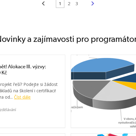
<
>
1
2
3
ovinky a zajímavosti pro programáto
ět! Alokace III. výzvy:
 Kč
rojekt řeší? Podejte si žádost
kladů na školení i certifikaci!
a od...
Číst dále
zdělávání