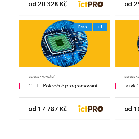
od 20 328 Kč
od 2
Brno
+1
PROGRAMOVÁNÍ
PROGRA
C++ – Pokročilé programování
Jazyk 
od 17 787 Kč
od 1