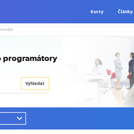
Kurzy
Články
amování
ro programátory
Vyhledat