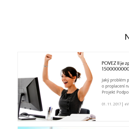
N
POVEZ II je zp
1500000000
Jaký problém p
o proplacení ná
Projekt Podpor
|
01. 11. 2017
eV