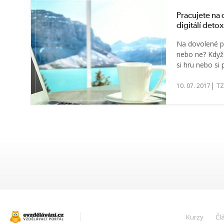
Pracujete na
digitálí detox
Na dovolené p
nebo ne? Když
si hru nebo si p
|
10. 07. 2017
TZ
Kurzy
Čl