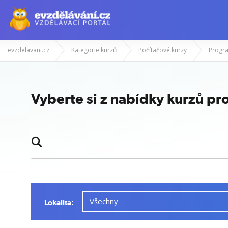
evzdelavani.cz
Kategorie kurzů
Počítačové kurzy
Progr
Vyberte si z nabídky kurzů p
Lokalita: