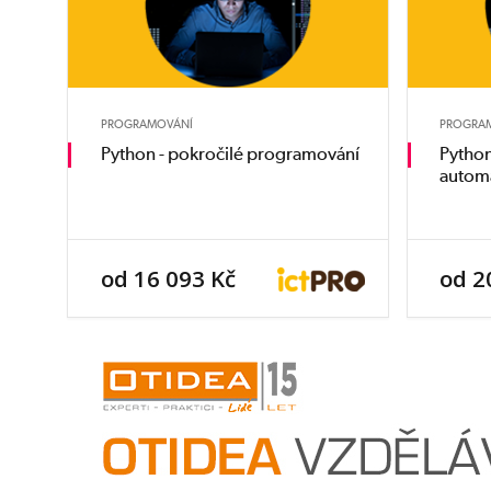
PROGRAMOVÁNÍ
PROGRA
Python - pokročilé programování
Python
automa
od 16 093 Kč
od 2