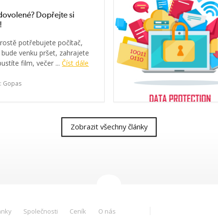
 dovolené? Dopřejte si
!
rostě potřebujete počítač,
 bude venku pršet, zahrajete
ustíte film, večer ...
Číst dále
: Gopas
Zobrazit všechny články
ánky
Společnosti
Ceník
O nás