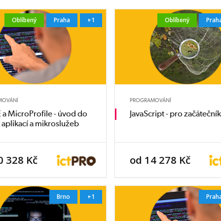
Oblíbený
Praha
+1
Oblíbený
Prah
MOVÁNÍ
PROGRAMOVÁNÍ
E a MicroProfile - úvod do
JavaScript - pro začáteční
 aplikací a mikroslužeb
0 328 Kč
od 14 278 Kč
Brno
+1
Prah