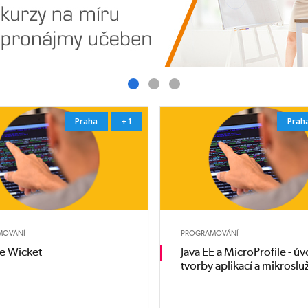
Praha
+1
Prah
MOVÁNÍ
PROGRAMOVÁNÍ
e Wicket
Java EE a MicroProfile - ú
tvorby aplikací a mikrosl