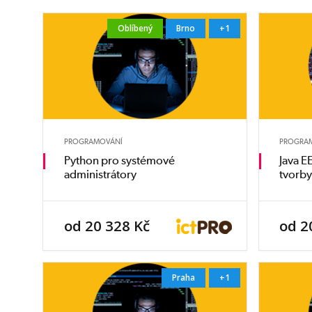
Oblíbený
Brno
+1
PROGRAMOVÁNÍ
PROGRA
Python pro systémové
Java E
administrátory
tvorby
od 20 328 Kč
od 2
Praha
+1