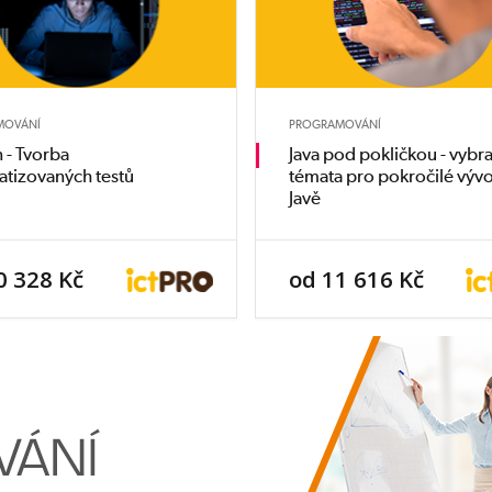
MOVÁNÍ
PROGRAMOVÁNÍ
 - Tvorba
Java pod pokličkou - vybr
tizovaných testů
témata pro pokročilé vývo
Javě
0 328 Kč
od 11 616 Kč