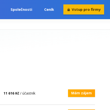
Společnosti
Ceník
Vstup pro firmy
Volný čas
Konference
Rekvalifikace
Mám zájem
11 616 Kč
/ účastník