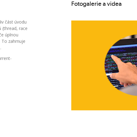
Fotogalerie a videa
liv část úvodu
 (thread, race
če úplnou
. To zahrnuje
.
rrent-