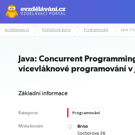
evzdelavani.cz
Počítačové kurzy
Programování
Manažerské kurzy
Odborné znalost
Java: Concurrent Programming
vícevláknové programování v 
Základní informace
Programování
Kategorie:
Brno
Místa konání:
Sochorova 38