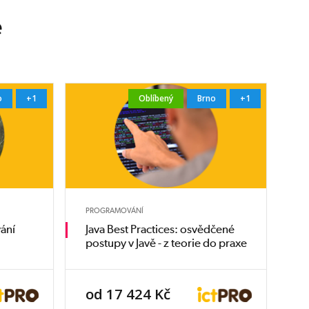
e
o
+1
Oblíbený
Brno
+1
PROGRAMOVÁNÍ
ání
Java Best Practices: osvědčené
postupy v Javě - z teorie do praxe
od 17 424 Kč