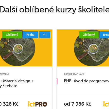
Další oblíbené kurzy školitel
Oblíbený
Praha
+1
Oblíbený
Brn
MOVÁNÍ
PROGRAMOVÁNÍ
 + Material design +
PHP - úvod do programov
y Firebase
0 328 Kč
od 7 986 Kč