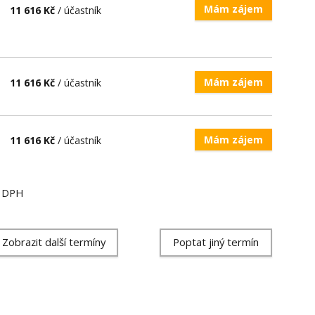
Mám zájem
11 616 Kč
/ účastník
Mám zájem
11 616 Kč
/ účastník
Mám zájem
11 616 Kč
/ účastník
ě DPH
Zobrazit další termíny
Poptat jiný termín