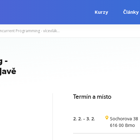
Kurzy
Články
Java: Concurrent Programming - vícevláknové programování v Javě
i
Počítačové kurzy
Jazykové kurzy
 -
Javě
Termín a místo
2. 2. - 3. 2.
Sochorova 38
616 00 Brno