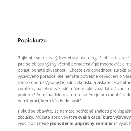
Popis kurzu
Zajímáte se o zdravý životní styl, dietologii či oblasti zdravé
jste se oblasti výživy včetně poradenství již mnohokrát a má
oblasti bohaté zkušenosti? Chcete své dovednosti zúročit př
výživového poradce, ale nemáte potřebné osvědčení o Vaš
tomto oboru? Vykonejte jednu zkoušku a získáte celostátně
certifikát, na jehož základě můžete také zažádat o živnosten
podnikat! Pomáhat lidem v tomto směru je pro mnohé rados
nemít práci, která Vás bude bavit?
Pokud se obáváte, že nemáte potřebné znalosti pro úspěš
zkoušky, můžete absolvovat
rekvalifikační kurz Výživo
vyuč. hod.) nebo
jednodenní přípravný seminář
(4 vyuč. h