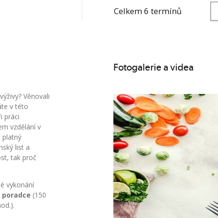
Celkem 6 termínů
Fotogalerie a videa
 výživy? Věnovali
te v této
i práci
em vzdělání v
 platný
ský list a
t, tak proč
né vykonání
vý poradce
(150
od.).