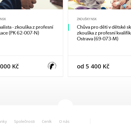
aveny nejméně
 NSK
ZKOUŠKY NSK
ení uveden
alista - zkouška z profesní
Chůva pro děti v dětské sk
ré detailně
ikace (PK 62-007-N)
zkouška z profesní kvalifi
č možnost
Ostrava (69-073-M)
individuální
uaci, kterou
 000 Kč
od 5 400 Kč
ánky
Společnosti
Ceník
O nás