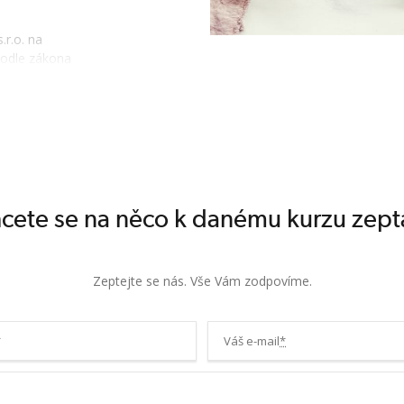
.r.o. na
podle zákona
á se o státní
 Výživový
kompetencí k
 kvalifikačním
ámo jako NSK -
cete se na něco k danému kurzu zept
covištěm a
Zeptejte se nás. Vše Vám zodpovíme.
e nutné
as). V rámci
valifikačního a
*
Váš e-mail
*