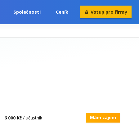
Společnosti
Ceník
Vstup pro firmy
Volný čas
Konference
Rekvalifikace
Mám zájem
6 000 Kč
/ účastník