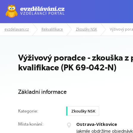
evzdelavani.cz
Rekvalifikace
Zkoušky NSK
Manažerské kurzy
Odborné znalost
Výživový poradce - zkouška z 
kvalifikace (PK 69-042-N)
Základní informace
Zkoušky NSK
Kategorie:
Ostrava-Vítkovice
Místa konání:
Jakmile obdržíme objednáv