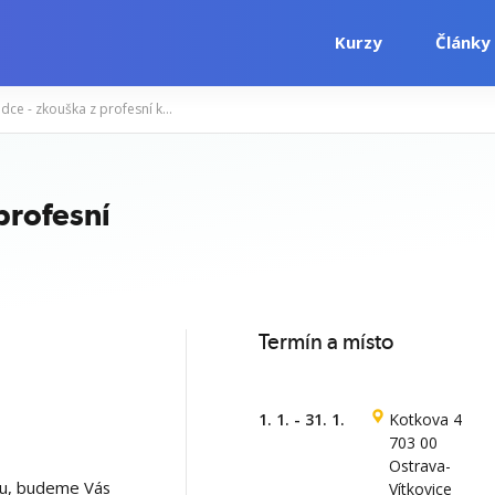
Kurzy
Články
Výživový poradce - zkouška z profesní kvalifikace (PK 69-042-N)
i
Počítačové kurzy
Jazykové kurzy
profesní
Termín a místo
1. 1. - 31. 1.
Kotkova 4
703 00
Ostrava-
ku, budeme Vás
Vítkovice