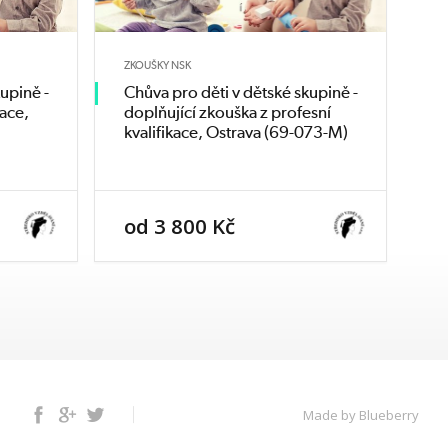
ZKOUŠKY NSK
upině -
Chůva pro děti v dětské skupině -
kace,
doplňující zkouška z profesní
kvalifikace, Ostrava (69-073-M)
od 3 800 Kč
Facebook
Google+
Twitter
Made by Blueberry