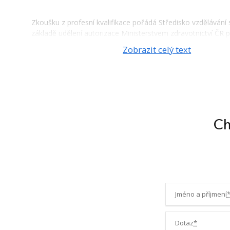
Zkoušku z profesní kvalifikace pořádá Středisko vzdělávání s
základě udělení autorizace Ministerstvem zdravotnictví ČR 
č.179/2006 Sb., o uznávání výsledků dalšího vzdělávání. Jedn
Zobrazit celý text
zkoušku před autorizovanou osobou. Složením zkoušky PK
poradce 69-042-N absolvent prokazuje získání odborných 
výkonu povolání výživového poradce, které jsou uvedeny ve
standardu Národního pedagogického institutu ČR (dříve zn
Národní soustava kvalifikací).
Ch
Obsahová náplň:
Zkouška je zahájena prezencí účastníků, seznámením s pra
poučením o BOZP a PO. Pro ověření totožnosti účastníků j
předložit platný průkaz totožnosti (občanský průkaz nebo p
zkoušky je testována a ověřována odborná způsobilost dle k
Jméno a příjmení
hodnotícího standardu.
Zkouška se skládá:
Dotaz
*