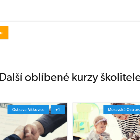
bem ověření)
je 80 % správně
ýt správně
en některá
vně min. 50 %
 testových
Další oblíbené kurzy školitel
čené k ústnímu
 1 otázku ke
Ostrava-Vítkovice
+1
Moravská Ostrava
ody
ickým