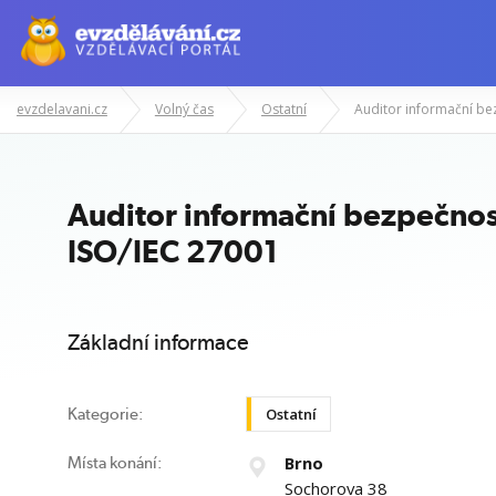
evzdelavani.cz
Volný čas
Ostatní
Manažerské kurzy
Odborné znalost
Auditor informační bezpečnost
ISO/IEC 27001
Základní informace
Ostatní
Kategorie:
Brno
Místa konání:
Sochorova 38