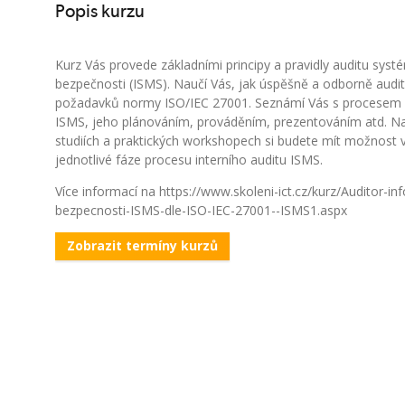
Popis kurzu
Kurz Vás provede základními principy a pravidly auditu sys
bezpečnosti (ISMS). Naučí Vás, jak úspěšně a odborně audi
požadavků normy ISO/IEC 27001. Seznámí Vás s procesem i
ISMS, jeho plánováním, prováděním, prezentováním atd. N
studiích a praktických workshopech si budete mít možnost 
jednotlivé fáze procesu interního auditu ISMS.
Více informací na https://www.skoleni-ict.cz/kurz/Auditor-in
bezpecnosti-ISMS-dle-ISO-IEC-27001--ISMS1.aspx
Zobrazit termíny kurzů