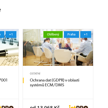
e
o
+1
Oblíbený
Praha
+1
OSTATNÍ
27001
Ochrana dat (GDPR) v oblasti
systémů ECM/DMS
od 13 068 Kč