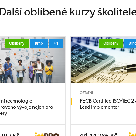
Další oblíbené kurzy školitel
Oblíbený
Brno
+1
Oblíbený
Brn
OSTATNÍ
ní technologie
PECB Certified ISO/IEC 
rového vývoje nejen pro
Lead Implementer
tery
 200 Kč
od 44 286 Kč