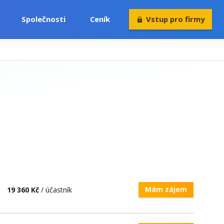
Společnosti
Ceník
Vstup pro firmy
Volný čas
Konference
Rekvalifikace
Mám zájem
19 360 Kč
/ účastník