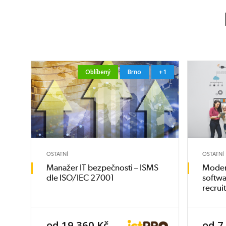
Oblíbený
Brno
+1
OSTATNÍ
OSTATNÍ
Manažer IT bezpečnosti – ISMS
Moder
dle ISO/IEC 27001
softwa
recrui
od 19 360 Kč
od 7