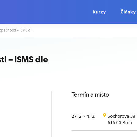
Kurzy
Články
Auditor informační bezpečnosti – ISMS dle ISO/IEC 27001
i
Počítačové kurzy
Jazykové kurzy
i – ISMS dle
Termín a místo
27. 2. - 1. 3.
Sochorova 38
616 00 Brno