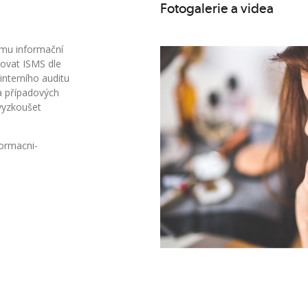
Fotogalerie a videa
tému informační
tovat ISMS dle
nterního auditu
a případových
vyzkoušet
formacni-