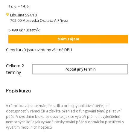
12. 6. - 14. 6.
Libušina 594/10
702 00 Moravská Ostrava A Přívoz
5 490 Kč
/ účastník
Mám zájem
Ceny kurzů jsou uvedeny včetně DPH
Celkem 2
Poptat jiný termín
termíny
Popis kurzu
V rámci kurzu se seznámíte s cíli a principy paliativní péče, její
dostupností v rámci ČR a získáte přehled o fungování týmů paliativní
péče. V úvodním bloku se dozvíte, jak se vytváří plán u nevyléčitelně
nemocných lidí a jak vypadá poskytování péče v domácím prostředí s
využitím mobilních hospiců.