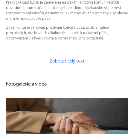
Praktická část kurzu je zaměřena na získání a rozvoj komunikačních
dovedností s umírajícím a také s jeho rodinou. Vyzkoušíte si, jak vést
rozhovor s paliativním pacientem, jak mapovat jeho potřeby a společně
s ním formulovat cíle péče.
Závěr kurzu je věnován prožívání konce života, problematice
psychických, duchovních a kulturních aspektů paliativní péče,
doprovázení v závěru života a poradenství pro pozůstalé.
Akreditovaný lektorský tým:
Mgr. Jarmila Ozdincová; Martina
Zobrazit celý text
Vzorková, DiS.; ThLic. Václav Tomiczek, Ph.D.; Mgr. Vladimíra Bjelková,
MBA
Fotogalerie a videa
Školení Vám bude uznáno do dalšího vzdělávání v sociálních
službách v rozsahu 24 hodin.
Obsahová náplň:
1. Identifikace cílů paliativní péče
2. Odborné sociální poradenství v paliativní péči