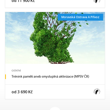
od 11 900 Kč
Moravská Ostrava A Přívoz
OSTATNÍ
Trénink paměti aneb smysluplná aktivizace (MPSV ČR)
od 3 690 Kč