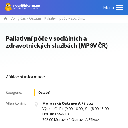
Menu
Volný čas
Ostatní
Paliativní péče v sociálních a zdravotnických službách (MPSV ČR)
Manažerské
Odborné
Počítačové
Jazykov
kurzy
znalosti
kurzy
kurzy
Paliativní péče v sociálních a
zdravotnických službách (MPSV ČR)
Základní informace
Kategorie:
Ostatní
Moravská Ostrava A Přívoz
Místa konání:
Výuka: Čt, Pá (9:00-16:00), So (8:00-15:00)
Libušina 594/10
702 00 Moravská Ostrava A Přívoz