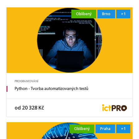
Oblíbený
Brno
+1
PROGRAMOVÁNÍ
Python - Tvorba automatizovaných testů
od 20 328 Kč
Oblíbený
Praha
+1