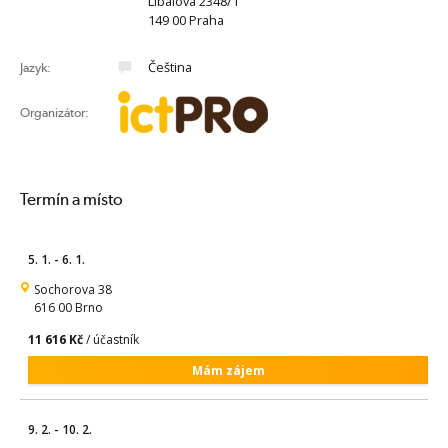
Líbalova 2348/1
149 00 Praha
Čeština
Jazyk:
Organizátor:
Termín a místo
5. 1. - 6. 1.
Sochorova 38
616 00 Brno
11 616 Kč
/ účastník
Mám zájem
9. 2. - 10. 2.