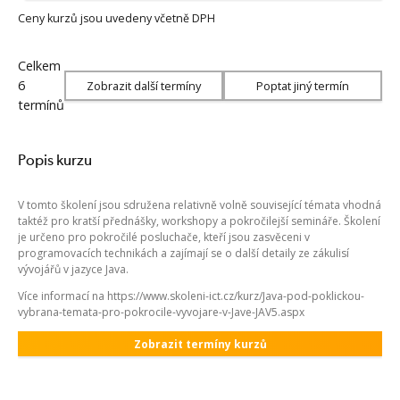
Ceny kurzů jsou uvedeny včetně DPH
Celkem
6
Zobrazit další termíny
Poptat jiný termín
termínů
Popis kurzu
V tomto školení jsou sdružena relativně volně související témata vhodná
taktéž pro kratší přednášky, workshopy a pokročilejší semináře. Školení
je určeno pro pokročilé posluchače, kteří jsou zasvěceni v
programovacích technikách a zajímají se o další detaily ze zákulisí
vývojářů v jazyce Java.
Více informací na https://www.skoleni-ict.cz/kurz/Java-pod-poklickou-
vybrana-temata-pro-pokrocile-vyvojare-v-Jave-JAV5.aspx
Zobrazit termíny kurzů