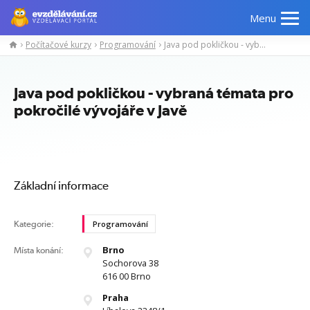
Menu
Počítačové kurzy
Programování
Java pod pokličkou - vybraná témata pro pokročilé vývojáře v Javě
Manažerské
Odborné
Počítačové
Jazykov
kurzy
znalosti
kurzy
kurzy
Java pod pokličkou - vybraná témata pro
pokročilé vývojáře v Javě
Základní informace
Kategorie:
Programování
Brno
Místa konání:
Sochorova 38
616 00 Brno
Praha