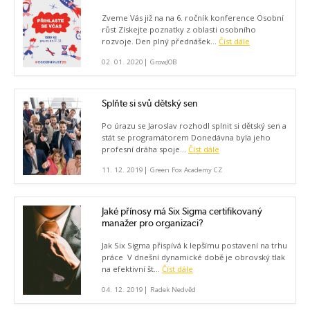
Zveme Vás již na na 6. ročník konference Osobní
růst Získejte poznatky z oblasti osobního
rozvoje. Den plný přednášek...
Číst dále
|
02. 01. 2020
GrowJOB
Splňte si svů dětský sen
Po úrazu se Jaroslav rozhodl splnit si dětský sen a
stát se programátorem Donedávna byla jeho
profesní dráha spoje...
Číst dále
|
11. 12. 2019
Green Fox Academy CZ
Jaké přínosy má Six Sigma certifikovaný
manažer pro organizaci?
Jak Six Sigma přispívá k lepšímu postavení na trhu
práce V dnešní dynamické době je obrovský tlak
na efektivní št...
Číst dále
|
04. 12. 2019
Radek Nedvěd