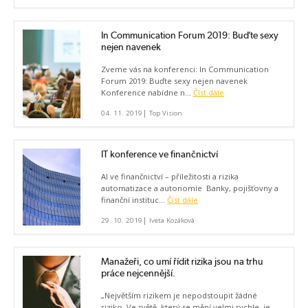
In Communication Forum 2019: Buďte sexy
nejen navenek
Zveme vás na konferenci: In Communication
Forum 2019: Buďte sexy nejen navenek
Konference nabídne n...
Číst dále
|
04. 11. 2019
Top Vision
IT konference ve finančnictví
AI ve finančnictví – příležitosti a rizika
automatizace a autonomie Banky, pojišťovny a
finanční instituc...
Číst dále
|
29. 10. 2019
Iveta Kozáková
Manažeři, co umí řídit rizika jsou na trhu
práce nejcennější.
„Největším rizikem je nepodstoupit žádné
riziko. Ve světě, který se mění velmi rychle, je