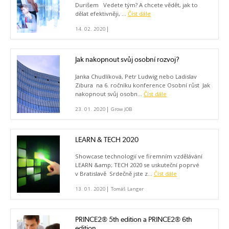
Durišem Vedete tým? A chcete vědět, jak to
dělat efektivněji, ...
Číst dále
|
14. 02. 2020
Jak nakopnout svůj osobní rozvoj?
Janka Chudlíková, Petr Ludwig nebo Ladislav
Zibura na 6. ročníku konference Osobní růst Jak
nakopnout svůj osobn...
Číst dále
|
23. 01. 2020
Grow JOB
LEARN & TECH 2020
Showcase technologií ve firemním vzdělávání
LEARN &amp; TECH 2020 se uskuteční poprvé
v Bratislavě Srdečně jste z...
Číst dále
|
13. 01. 2020
Tomáš Langer
PRINCE2® 5th edition a PRINCE2® 6th
edition