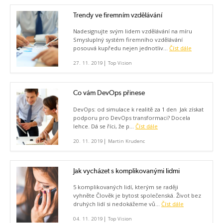
Trendy ve firemním vzdělávání
Nadesignujte svým lidem vzdělávání na míru
Smysluplný systém firemního vzdělávání
posouvá kupředu nejen jednotliv...
Číst dále
|
27. 11. 2019
Top Vision
Co vám DevOps přinese
DevOps: od simulace k realitě za 1 den Jak získat
podporu pro DevOps transformaci? Docela
lehce. Dá se říci, že p...
Číst dále
|
20. 11. 2019
Martin Krudenc
Jak vycházet s komplikovanými lidmi
5 komplikovaných lidí, kterým se raději
vyhněte Člověk je bytost společenská. Život bez
druhých lidí si nedokážeme vů...
Číst dále
|
04. 11. 2019
Top Vision