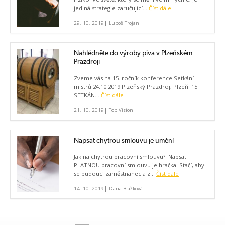
jediná strategie zaručující...
Číst dále
|
29. 10. 2019
Luboš Trojan
Nahlédněte do výroby piva v Plzeňském
Prazdroji
Zveme vás na 15. ročník konference Setkání
mistrů 24.10.2019 Plzeňský Prazdroj, Plzeň 15.
SETKÁN...
Číst dále
|
21. 10. 2019
Top Vision
Napsat chytrou smlouvu je umění
Jak na chytrou pracovní smlouvu? Napsat
PLATNOU pracovní smlouvu je hračka. Stačí, aby
se budoucí zaměstnanec a z...
Číst dále
|
14. 10. 2019
Dana Blažková