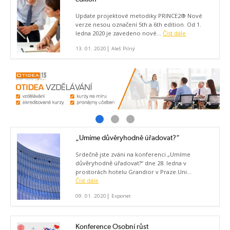
Update projektové metodiky PRINCE2® Nové
verze nesou označení 5th a 6th edition Od 1.
ledna 2020 je zavedeno nové...
Číst dále
|
13. 01. 2020
Aleš Pilný
„Umíme důvěryhodně úřadovat?“
Srdečně jste zváni na konferenci „Umíme
důvěryhodně úřadovat?“ dne 28. ledna v
prostorách hotelu Grandior v Praze.Uni...
Číst dále
|
09. 01. 2020
Exponet
Konference Osobní růst