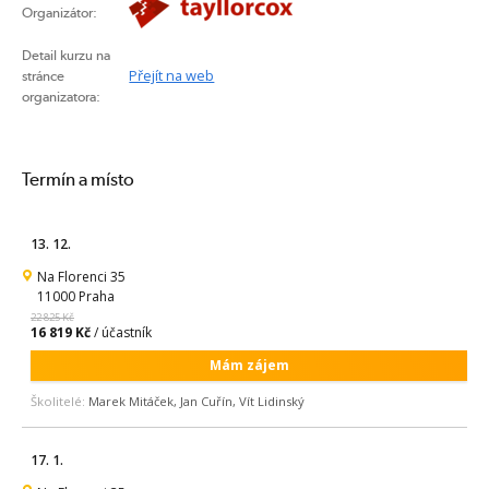
Organizátor:
Detail kurzu na
Přejít na web
stránce
organizatora:
Termín a místo
13. 12.
Na Florenci 35
11000 Praha
22 825 Kč
16 819 Kč
/ účastník
Mám zájem
Školitelé:
Marek Mitáček, Jan Cuřín, Vít Lidinský
17. 1.