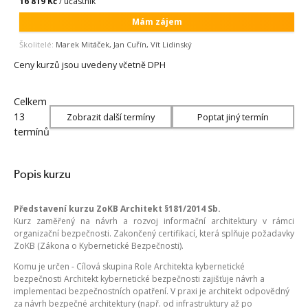
16 819 Kč
/ účastník
Mám zájem
Školitelé:
Marek Mitáček, Jan Cuřín, Vít Lidinský
Ceny kurzů jsou uvedeny včetně DPH
Celkem
13
Zobrazit další termíny
Poptat jiný termín
termínů
Popis kurzu
Představení kurzu ZoKB Architekt §181/2014 Sb.
Kurz zaměřený na návrh a rozvoj informační architektury v rámci
organizační bezpečnosti. Zakončený certifikací, která splňuje požadavky
ZoKB (Zákona o Kybernetické Bezpečnosti).
Komu je určen - Cílová skupina Role Architekta kybernetické
bezpečnosti Architekt kybernetické bezpečnosti zajišťuje návrh a
implementaci bezpečnostních opatření. V praxi je architekt odpovědný
za návrh bezpečné architektury (např. od infrastruktury až po