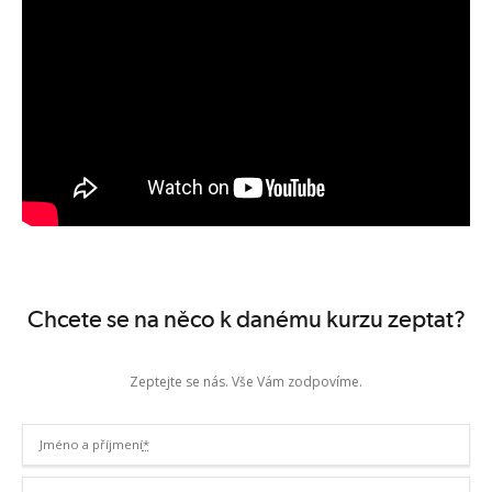
181/2014Sb.
V rámci certifikace musí prokázat praktické znalosti a dovednosti
implementovat ISMS (Information Security Management System) tak, aby
splňovalo legislativní požadavky a zároveň bylo v souladu se
standardem ISO/IEC 27001 v aktuální platné verzi.
Informace ke zkoušce
Otázek: 30
Min. úspěšnost: 60%
Platnost certifikátu: 3 roky
Zobrazit termíny kurzů
Chcete se na něco k danému kurzu zeptat?
Zeptejte se nás. Vše Vám zodpovíme.
Jméno a příjmení
*