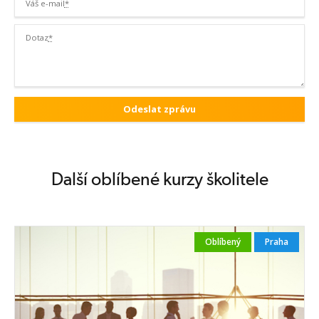
Váš e-mail
*
Dotaz
*
Další oblíbené kurzy školitele
Oblíbený
Praha