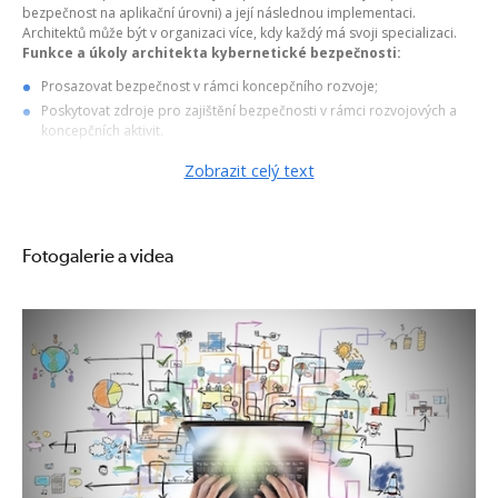
bezpečnost na aplikační úrovni) a její následnou implementaci.
Architektů může být v organizaci více, kdy každý má svoji specializaci.
Funkce a úkoly architekta kybernetické bezpečnosti:
Prosazovat bezpečnost v rámci koncepčního rozvoje;
Poskytovat zdroje pro zajištění bezpečnosti v rámci rozvojových a
koncepčních aktivit.
Cíle kurzu - Co se v kurzu naučíte
Zobrazit celý text
Správně řídit změny architektury
Ukázat přínosy ISO 27011 při splnění §ZoKB
Osvojit si ISO 27001 z pohledu požadavků §181/2014 Sb.
Fotogalerie a videa
Vytvořit seznam protiopatření ke zjištěným významným rizikům
Naučit se používat ISMS (Information Security Managment System)
Specifikovat a realizovat technická opatření (IS, licence, HW, technická
nastavení a konfigurace)
Proč tento kurz Efektivnější architektura ICT Standardní reakcí na
bezpečnostní hrozby jsou nákupy a implementace bezpečnostních
řešení. Problém je v tom, že většina manažerů se soustředí na to, „co to
umí“ než „k čemu to je“. Organizace si „pořizují bezpečnost“, respektive
spíše iluzi bezpečnosti založené na:
tom koho jsme potkali
kdo nás dokázal přesvědči