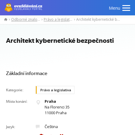
Menu
Odborné znalosti
Právo a legislativa
Architekt kybernetické bezpečnosti
Manažerské
Odborné
Počítačové
Jazykov
kurzy
znalosti
kurzy
kurzy
Architekt kybernetické bezpečnosti
Základní informace
Kategorie:
Právo a legislativa
Praha
Místa konání:
Na Florenci 35
11000 Praha
Čeština
Jazyk: