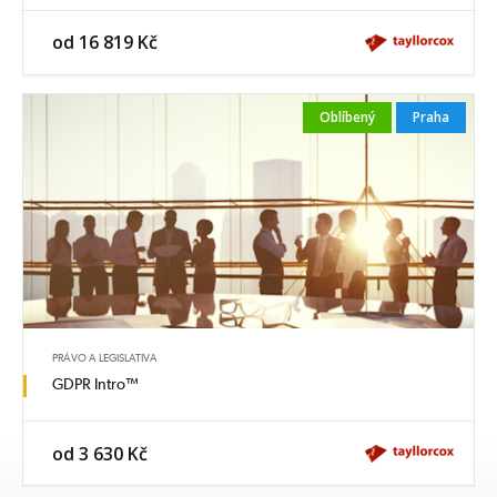
od 16 819 Kč
Oblíbený
Praha
PRÁVO A LEGISLATIVA
GDPR Intro™
od 3 630 Kč