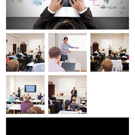
co jsme viděli a mohli otestovat
Mix navzájem neprovázaných a jen izolovaně spravovaných produktů, k
tomu odpovídající chaotická odezva je častým příkladem situací v
organizacích, kde došlo k nepochopení systému řízení informační
bezpečnosti.
Harmonogram - Osnova kurzu
09:00 - 17:00
Úvod do ZoKB
Fyzická bezpečnost
Aplikační bezpečnost
Nástroje pro ochranu
Systémy detekce
Sběr a vyhodnocení událostí
Kryprografické prostředky
Průmyslové a řídící systémy
Závěr
Zkouška
ZoKB Architekt §181/2014 Sb. certifikát Úspěšní absolventi kurzu získají
certifikát akreditovaný dle ISO/IEC 17024 Personal Certification Bodie
for Information Security: Architekt kybernetické bezpečnosti