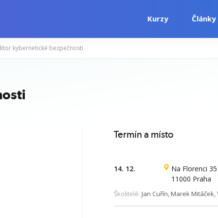
Kurzy
Články
itor kybernetické bezpečnosti
i
Počítačové kurzy
Jazykové kurzy
osti
Termín a místo
14. 12.
Na Florenci 35
11000 Praha
Školitelé:
Jan Cuřín, Marek Mitáček, V