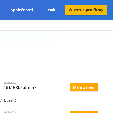
Společnosti
Ceník
Vstup pro firmy
Volný čas
Konference
Rekvalifikace
22 825 Kč
Mám zájem
16 819 Kč
/ účastník
ít Lidinský
22 825 Kč