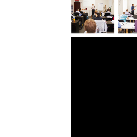
itu;
 požadavky;
u bezpečnosti
 a dokumentuje
í
na o
lních dat se
uje nic jiného,
změny jsou v
součást
at investice do
ákon vyžaduje
mation Security