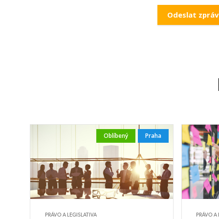
Certifikace v úrovni Auditor kybernetické bezpečnosti Tento
absolventi, kteří řádně dokončili kurz, prokázali odbornou z
získali 50 či více procent správných odpovědí v testu. Akredi
„Auditor Kybernetické Bezpečnosti“ je pod záštitou RCB (Re
Certification Bodies), spol. TAYLLOR&COX.
TAYLLORCOX je mezinárodním certifikačním orgánem se 
ISMS (Information Security Management System) podle
27000 a požadavků Zákona o Kybernetické Bezpečnosti (§ 
Zobrazit termíny kurzů
Oblíbený
Praha
PRÁVO A LEGISLATIVA
PRÁVO A 