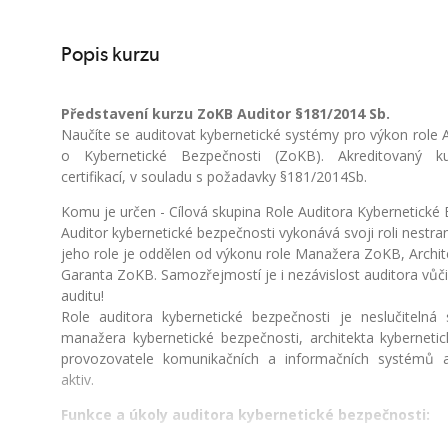
Popis kurzu
Představení kurzu ZoKB Auditor §181/2014 Sb.
Naučíte se auditovat kybernetické systémy pro výkon role
o Kybernetické Bezpečnosti (ZoKB). Akreditovaný k
certifikací, v souladu s požadavky §181/2014Sb.
Komu je určen - Cílová skupina Role Auditora Kybernetické
Auditor kybernetické bezpečnosti vykonává svoji roli nestr
jeho role je oddělen od výkonu role Manažera ZoKB, Archit
Garanta ZoKB. Samozřejmostí je i nezávislost auditora vů
auditu!
Role auditora kybernetické bezpečnosti je neslučitelná
manažera kybernetické bezpečnosti, architekta kybernetic
provozovatele komunikačních a informačních systémů a
aktiv.
Funkce a úkoly auditora kybernetické bezpečnosti: