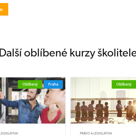
 diplom obdrží
působilost a
tace kurzu
gistered
specializací na
 standardů ISO
ZoKB).
Další oblíbené kurzy školitel
Oblíbený
Praha
Oblíbený
LEGISLATIVA
PRÁVO A LEGISLATIVA