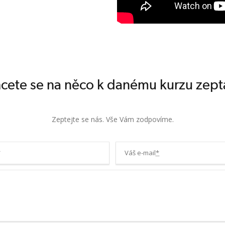
Klíčovým pilířem
jí uplatňování /
cete se na něco k danému kurzu zept
Zeptejte se nás. Vše Vám zodpovíme.
*
Váš e-mail
*