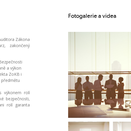
Fotogalerie a videa
 Auditora Zákona
urz, zakončený
 Bezpečnosti
anně a výkon
ekta ZoKB i
či předmětu
 s výkonem rolí
ké bezpečnosti,
ni rolí garanta