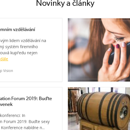
Novinky a články
remním vzdělávání
svým lidem vzdělávání na
ný systém firemního
souvá kupředu nejen
 dále
p Vision
ation Forum 2019: Buďte
avenek
onferenci: In
n Forum 2019: Buďte sexy
Konference nabídne n...