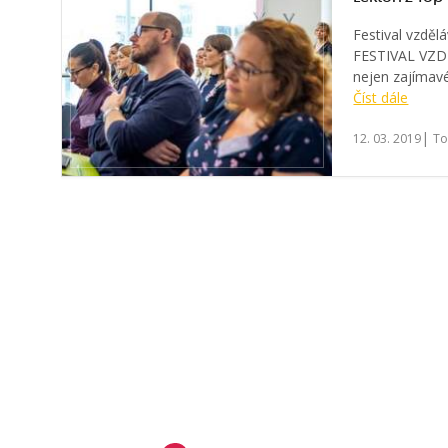
Festival vzděl
FESTIVAL VZD
nejen zajímavé 
Číst dále
|
12. 03. 2019
To