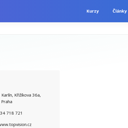
Kurzy
Články
i
Počítačové kurzy
Jazykové kurzy
arlín, Křižíkova 36a,
 Praha
34 718 721
www.topvision.cz