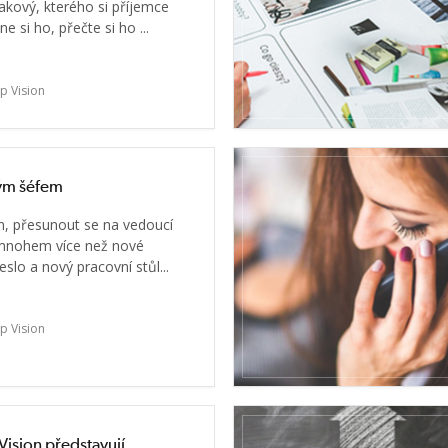
takový, kterého si příjemce
ne si ho, přečte si ho ...
p Vision
rým šéfem
m, přesunout se na vedoucí
 mnohem více než nové
slo a nový pracovní stůl...
p Vision
Vision představují...