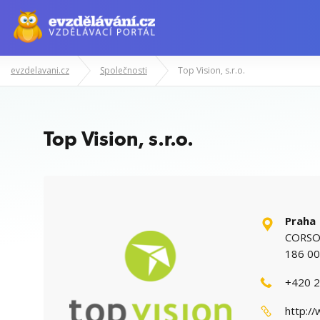
evzdelavani.cz
Společnosti
Top Vision, s.r.o.
Manažerské kurzy
Odborné znalost
Top Vision, s.r.o.
Praha
CORSO K
186 00
+420 2
http://