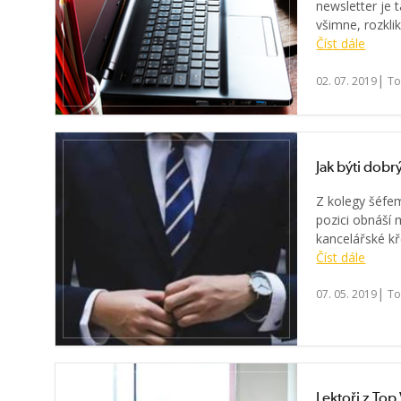
newsletter je 
všimne, rozklik
Číst dále
|
02. 07. 2019
To
Jak býti dob
Z kolegy šéfe
pozici obnáší
kancelářské kře
Číst dále
|
07. 05. 2019
To
Lektoři z Top 