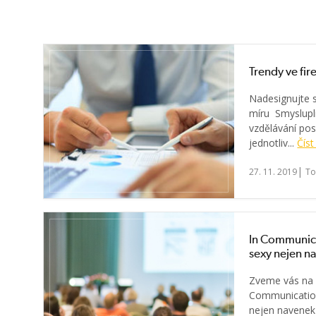
Trendy ve fi
Nadesignujte 
míru Smyslupl
vzdělávání po
jednotliv...
Číst
|
27. 11. 2019
To
In Communic
sexy nejen n
Zveme vás na k
Communicatio
nejen navenek 