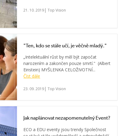
|
21. 10. 2019
Top Vision
"Ten, kdo se stále učí, je věčně mladý."
„Intelektuální růst by měl být započat
narozením a zakončen pouze smrtí." (Albert
Einstein) MYŠLENKA CELOŽIVOTNÍ...
Číst dále
|
23. 09. 2019
Top Vision
Jak naplánovat nezapomenutelný Event?
ECO a EDU eventy jsou trendy Společnost
se stává stále uvědomělejší a odpovědnější.