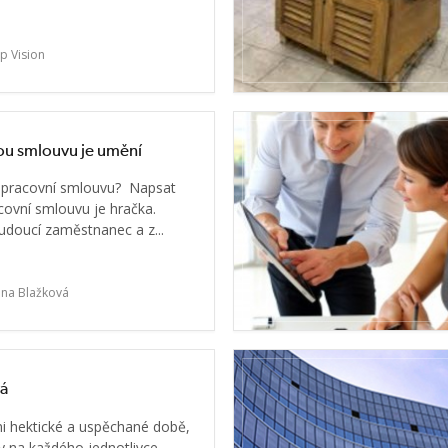
p Vision
ou smlouvu je umění
u pracovní smlouvu? Napsat
vní smlouvu je hračka.
budoucí zaměstnanec a z...
na Blažková
vá
mi hektické a uspěchané době,
y na každého jednotlivce