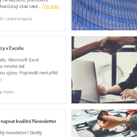
 Narůstají však také...
Číst dále
Dr. Lenka Kolajová
try v Excelu
celu Microsoft Excel
o mnoho lidí
u výzvu. Popravdě není příliš
le
p Vision
k napsat kvalitní Newsletter
ělý newsletter? Skvělý