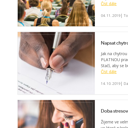
Číst dále
|
04. 11. 2019
To
Napsat chytr
Jak na chytro
PLATNOU praco
Stačí, aby se 
Číst dále
|
14. 10. 2019
Da
Doba streso
Žijeme ve vel
ve které nárok