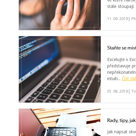
stále stoupají.
|
11. 09. 2019
Ph
Staňte se mis
Excelujte v Ex
představuje pr
nepřekonatelno
intuiti...
Číst dá
|
01. 08. 2019
To
Rady, tipy, ja
Jak napsat skv