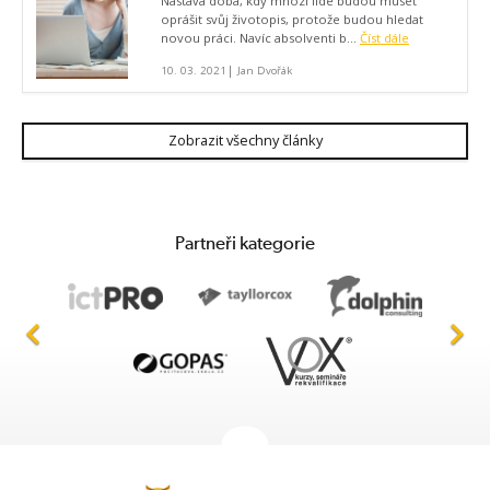
Nastává doba, kdy mnozí lidé budou muset
oprášit svůj životopis, protože budou hledat
novou práci. Navíc absolventi b...
Číst dále
|
10. 03. 2021
Jan Dvořák
Zobrazit všechny články
Partneři kategorie