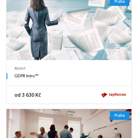
Praha
ŘÍZENÍ IT
GDPR Intro™
od 3 630 Kč
Praha