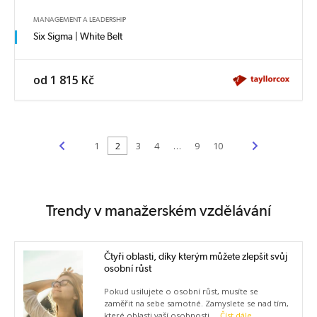
MANAGEMENT A LEADERSHIP
Six Sigma | White Belt
od 1 815 Kč
<
>
1
2
3
4
…
9
10
Trendy v manažerském vzdělávání
Čtyři oblasti, díky kterým můžete zlepšit svůj
osobní růst
Pokud usilujete o osobní růst, musíte se
zaměřit na sebe samotné. Zamyslete se nad tím,
které oblasti vaší osobnosti ...
Číst dále