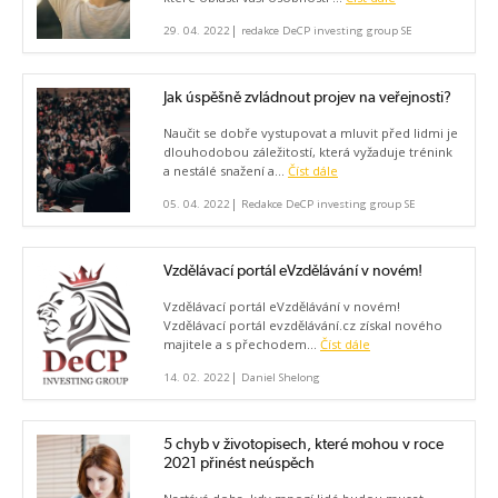
|
29. 04. 2022
redakce DeCP investing group SE
Jak úspěšně zvládnout projev na veřejnosti?
Naučit se dobře vystupovat a mluvit před lidmi je
dlouhodobou záležitostí, která vyžaduje trénink
a nestálé snažení a...
Číst dále
|
05. 04. 2022
Redakce DeCP investing group SE
Vzdělávací portál eVzdělávání v novém!
Vzdělávací portál eVzdělávání v novém!
Vzdělávací portál evzdělávání.cz získal nového
majitele a s přechodem...
Číst dále
|
14. 02. 2022
Daniel Shelong
5 chyb v životopisech, které mohou v roce
2021 přinést neúspěch