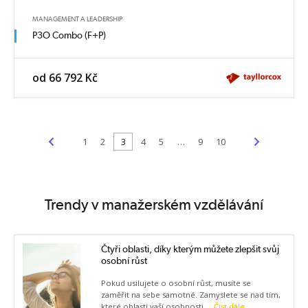
MANAGEMENT A LEADERSHIP
P3O Combo (F+P)
od 66 792 Kč
<
>
1
2
3
4
5
…
9
10
Trendy v manažerském vzdělávání
Čtyři oblasti, díky kterým můžete zlepšit svůj
osobní růst
Pokud usilujete o osobní růst, musíte se
zaměřit na sebe samotné. Zamyslete se nad tím,
které oblasti vaší osobnosti ...
Číst dále