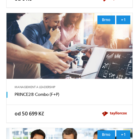
Brno
+1
MANAGEMENT A LEADERSHIP
PRINCE2® Combo (F+P)
od 50 699 Kč
Brno
+1