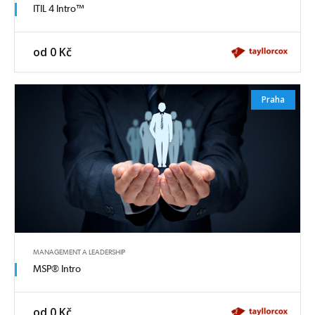
ITIL 4 Intro™
od 0 Kč
Praha
MANAGEMENT A LEADERSHIP
MSP® Intro
od 0 Kč