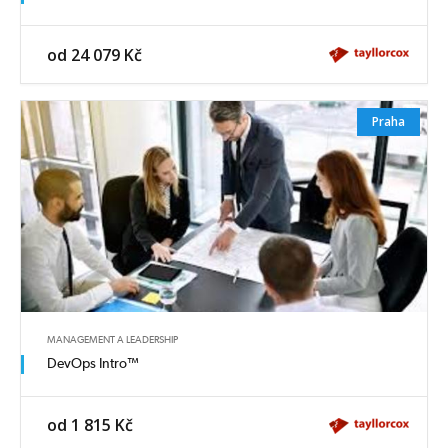
od 24 079 Kč
Praha
MANAGEMENT A LEADERSHIP
DevOps Intro™
od 1 815 Kč