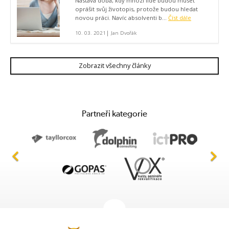
Nastává doba, kdy mnozí lidé budou muset
oprášit svůj životopis, protože budou hledat
novou práci. Navíc absolventi b...
Číst dále
|
10. 03. 2021
Jan Dvořák
Zobrazit všechny články
Partneři kategorie