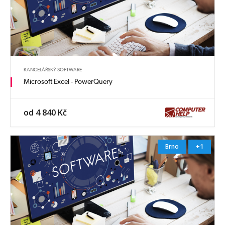
KANCELÁŘSKÝ SOFTWARE
Microsoft Excel - PowerQuery
od 4 840 Kč
Brno
+1