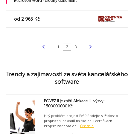
Microsoft Word - dlouhý dokument
od 2 965 Kč
<
>
1
2
3
Trendy a zajímavosti ze světa kancelářského
software
POVEZ II je zpět! Alokace III. výzvy:
1500000000 Kč
Jaký problém projekt řeší? Podejte si žádost o
proplacení nákladů na školení i certifikaci!
Projekt Podpora od...
Číst dále