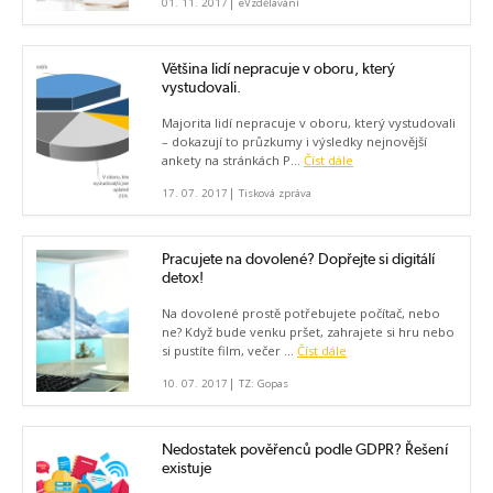
|
01. 11. 2017
eVzdělávání
Většina lidí nepracuje v oboru, který
vystudovali.
Majorita lidí nepracuje v oboru, který vystudovali
– dokazují to průzkumy i výsledky nejnovější
ankety na stránkách P...
Číst dále
|
17. 07. 2017
Tisková zpráva
Pracujete na dovolené? Dopřejte si digitálí
detox!
Na dovolené prostě potřebujete počítač, nebo
ne? Když bude venku pršet, zahrajete si hru nebo
si pustíte film, večer ...
Číst dále
|
10. 07. 2017
TZ: Gopas
Nedostatek pověřenců podle GDPR? Řešení
existuje