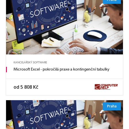
KANCELÁŘSKÝ SOFTWARE
Microsoft Excel - pokročilá praxe a kontingenční tabulky
od 5 808 Kč
Praha