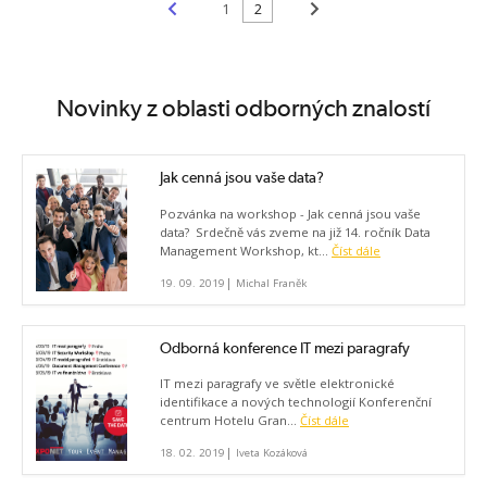
<
>
1
2
Novinky z oblasti odborných znalostí
Jak cenná jsou vaše data?
Pozvánka na workshop - Jak cenná jsou vaše
data? Srdečně vás zveme na již 14. ročník Data
Management Workshop, kt...
Číst dále
|
19. 09. 2019
Michal Franěk
Odborná konference IT mezi paragrafy
IT mezi paragrafy ve světle elektronické
identifikace a nových technologií Konferenční
centrum Hotelu Gran...
Číst dále
|
18. 02. 2019
Iveta Kozáková