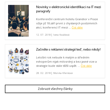
Novinky v elektronické identifikaci na IT mezi
paragrafy
Konferenční centrum hotelu Grandior v Praze
ožije již 18.září první z chystaných podzimních
akcí, konferencí IT mezi ...
Číst dále
|
12. 07. 2018
Iveta Kozáková
Začněte s reklamní strategií teď, nebo nikdy!
Letošní rok nebude k malým a středním
eshoperům nijak milosrdný a bez jasné vize a
strategie bude stále těžší uspět. ...
Číst dále
|
28. 02. 2018
Monika Křenková
Zobrazit všechny články